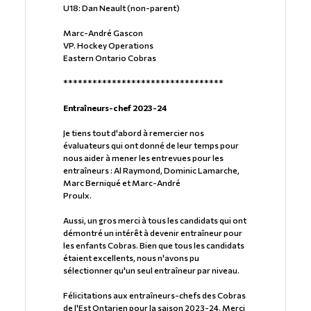
U18: Dan Neault (non-parent)
Marc-André Gascon
VP. Hockey Operations
Eastern Ontario Cobras
*********************************
Entraîneurs-chef 2023-24
Je tiens tout d'abord à remercier nos
évaluateurs qui ont donné de leur temps pour
nous aider à mener les entrevues pour les
entraîneurs : Al Raymond, Dominic Lamarche,
Marc Berniqué et Marc-André
Proulx.
Aussi, un gros merci à tous les candidats qui ont
démontré un intérêt à devenir entraîneur pour
les enfants Cobras. Bien que tous les candidats
étaient excellents, nous n'avons pu
sélectionner qu'un seul entraîneur par niveau.
Félicitations aux entraîneurs-chefs des Cobras
de l'Est Ontarien pour la saison 2023-24. Merci