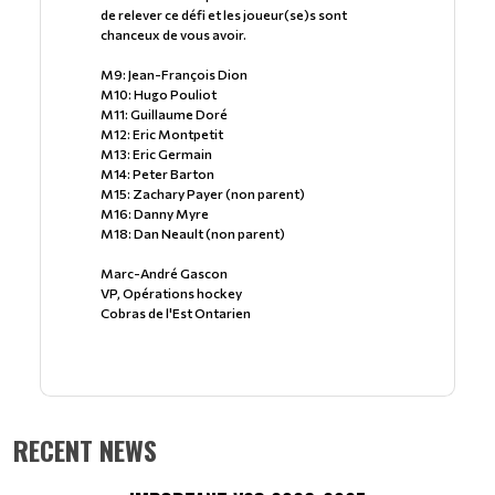
de relever ce défi et les joueur(se)s sont
chanceux de vous avoir.
M9: Jean-François Dion
M10: Hugo Pouliot
M11: Guillaume Doré
M12: Eric Montpetit
M13: Eric Germain
M14: Peter Barton
M15: Zachary Payer (non parent)
M16: Danny Myre
M18: Dan Neault (non parent)
Marc-André Gascon
VP, Opérations hockey
Cobras de l'Est Ontarien
RECENT NEWS