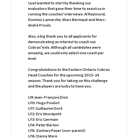
I just wanted to start by thanking our
evaluators that gave their time to assist us in
running the coaches' interviews: Al Raymond,
Dominic Lamarche, Marc Berniqué and Marc-
André Proulx.
Also, a big thank you to all applicants for
demonstrating an interest to coach our
Cobras' kids. Although all candidates were
amazing, we could only select one coach per
level.
Congratulations to the Eastern Ontario Cobras
Head Coaches for the upcoming 2023-24
season. Thank you for taking on this challenge
and the players are lucky to have you.
U9: Jean-François Dion
U10: Hugo Pouliot
U11: Guillaume Doré
U12: Eric Montpetit
U13: Eric Germain
U14: Peter Barton
U15: Zachary Payer (non-parent)
U16: Danny Myre